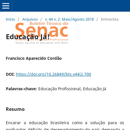
Início
/
Arquivos
/
v. 44 n. 2: Maio/Agosto 2018
/
Entrevista
Educação Já!
Francisco Aparecido Cordão
DOI:
https://doi.org/10.26849/bts.v44i2.700
Palavras-chave:
Educação Profissional, Educação Já
Resumo
Encarar a educação brasileira como a solução para os
profundos déficits de desenvolvimento do país demanda a