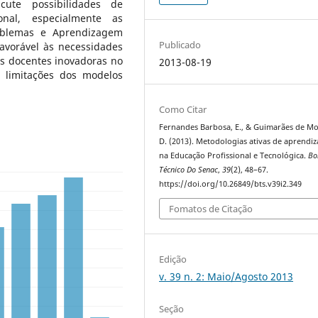
cute possibilidades de
onal, especialmente as
oblemas e Aprendizagem
Publicado
avorável às necessidades
as docentes inovadoras no
2013-08-19
o limitações dos modelos
Como Citar
Fernandes Barbosa, E., & Guimarães de Mo
D. (2013). Metodologias ativas de aprendi
na Educação Profissional e Tecnológica.
Bo
Técnico Do Senac
,
39
(2), 48–67.
https://doi.org/10.26849/bts.v39i2.349
Fomatos de Citação
Edição
v. 39 n. 2: Maio/Agosto 2013
Seção