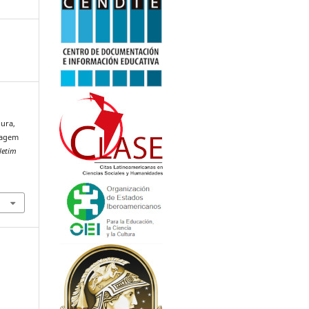
ura,
zagem
letim