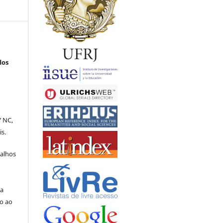
dos
Y NC,
is.
balhos
la
o ao