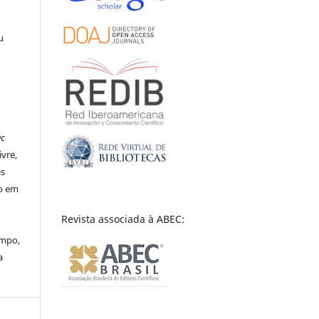
a
u
ac
ivre,
es
to em
Revista associada à ABEC:
empo,
a